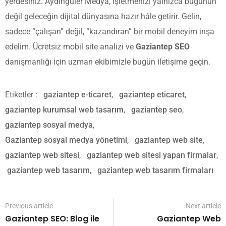
yerdesiniz. Aydıngüler Medya, işletmenizi yalnızca bugünün
değil geleceğin dijital dünyasına hazır hâle getirir. Gelin,
sadece “çalışan” değil, “kazandıran” bir mobil deneyim inşa
edelim. Ücretsiz mobil site analizi ve
Gaziantep SEO
danışmanlığı için uzman ekibimizle bugün iletişime geçin.
Etiketler :
gaziantep e-ticaret
,
gaziantep eticaret
,
gaziantep kurumsal web tasarım
,
gaziantep seo
,
gaziantep sosyal medya
,
Gaziantep sosyal medya yönetimi
,
gaziantep web site
,
gaziantep web sitesi
,
gaziantep web sitesi yapan firmalar
,
gaziantep web tasarım
,
gaziantep web tasarım firmaları
Previous article
Next article
Gaziantep SEO: Blog ile
Gaziantep Web