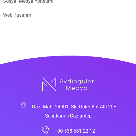
Sosyal Medya Yönetimi
Web Tasarım
Gazi Mah. 24001. Sk. Güler Apt Altı 20B
Şehitkamil/Gaziantep
+90 538 581 22 12