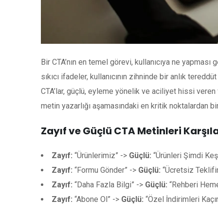
Bir CTA’nın en temel görevi, kullanıcıya ne yapması ge
sıkıcı ifadeler, kullanıcının zihninde bir anlık tereddüt
CTA’lar, güçlü, eyleme yönelik ve aciliyet hissi veren f
metin yazarlığı aşamasındaki en kritik noktalardan biri
Zayıf ve Güçlü CTA Metinleri Karşıl
Zayıf:
“Ürünlerimiz” ->
Güçlü:
“Ürünleri Şimdi Keş
Zayıf:
“Formu Gönder” ->
Güçlü:
“Ücretsiz Teklifi
Zayıf:
“Daha Fazla Bilgi” ->
Güçlü:
“Rehberi Heme
Zayıf:
“Abone Ol” ->
Güçlü:
“Özel İndirimleri Kaçı