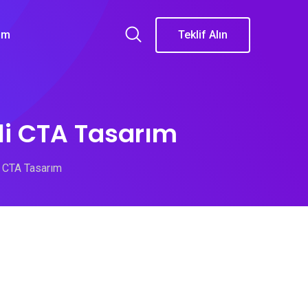
şim
Teklif Alın
li CTA Tasarım
i CTA Tasarım