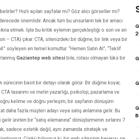
belirler? Hızlı açılan sayfalar mı? Göz alıcı görseller mi?
 derecede önemlidir. Ancak tüm bu unsurların tek bir amacı
G
e ikna etmek. İşte bu kritik eylemin gerçekleştiği o son ve en
2
n – CTA) çıkar. CTA, sitenizdeki bir düğme, bir link veya bir
I” söyleyen en temel komuttur. “Hemen Satın Al”, “Teklif
arlanmış
Gaziantep web sitesi
bile, rotası olmayan lüks bir
G
m
sürecinin basit bir detayı olarak görür. Bir düğme koyar,
G
a CTA tasarımı ve metin yazarlığı, psikoloji, pazarlama ve
, doğru kelime ve doğru yerleşim, bir sayfanın dönüşüm
G
 kat daha fazla müşteri adayı veya satış anlamına gelir. Bu
B
 gelir üreten bir “satış elemanına” dönüştürmenin sırlarını 7
, sadece estetik değil, aynı zamanda stratejik ve
retiyoruz. Çünkü biliyoruz ki, bir web sitesinin başarısı, ne