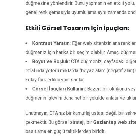
düğmesine yönlendirir. Bunu yapmanın en etkili yolu,
genel renk şemasıyla uyumlu ama aynı zamanda ondan n
Etkili Görsel Tasarım İçin İpuçları:
Kontrast Yaratın:
Eğer web sitenizin ana renkleri
düğmeniz için harika bir seçim olabilir. Amaç, düğme
Boyut ve Boşluk:
CTA düğmeniz, sayfadaki diğer 
etrafında yeterli miktarda “beyaz alan” (negatif ala
kolay fark edilmesini sağlar.
Görsel İpuçları Kullanın:
Bazen, bir ok ikonu veya
düğmenin işlevini daha net bir şekilde anlatır ve tıklanab
Unutmayın, CTA’nız bir kamuflaj ustası değil, bir sah
çekmektir. Bu görsel strateji, bir
Gaziantep web sit
basit ama en güçlü taktiklerden biridir.