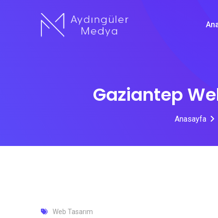
Skip
to
An
content
Gaziantep Web
Anasayfa
Web Tasarım