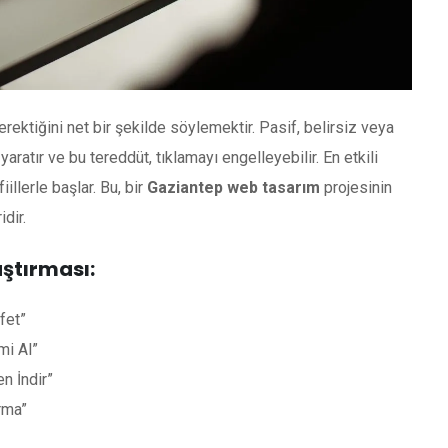
rektiğini net bir şekilde söylemektir. Pasif, belirsiz veya
 yaratır ve bu tereddüt, tıklamayı engelleyebilir. En etkili
iillerle başlar. Bu, bir
Gaziantep web tasarım
projesinin
dir.
aştırması:
fet”
mi Al”
n İndir”
rma”