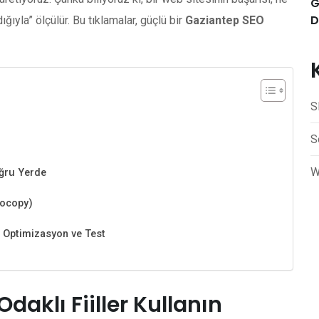
G
D
ğıyla” ölçülür. Bu tıklamalar, güçlü bir
Gaziantep SEO
S
S
W
oğru Yerde
rocopy)
bil Optimizasyon ve Test
daklı Fiiller Kullanın