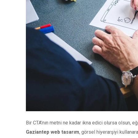
Bir CTA’nın metni ne kadar ikna edici olursa olsun, eğe
Gaziantep web tasarım
, görsel hiyerarşiyi kullan