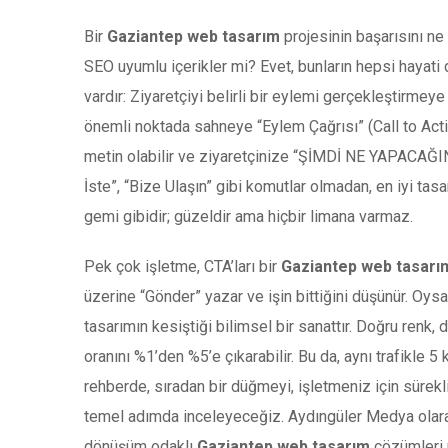
Bir
Gaziantep web tasarım
projesinin başarısını ne 
SEO uyumlu içerikler mi? Evet, bunların hepsi hayati
vardır: Ziyaretçiyi belirli bir eylemi gerçekleştirmey
önemli noktada sahneye “Eylem Çağrısı” (Call to Actio
metin olabilir ve ziyaretçinize “ŞİMDİ NE YAPACAĞIN
İste”, “Bize Ulaşın” gibi komutlar olmadan, en iyi tas
gemi gibidir; güzeldir ama hiçbir limana varmaz.
Pek çok işletme, CTA’ları bir
Gaziantep web tasarı
üzerine “Gönder” yazar ve işin bittiğini düşünür. Oys
tasarımın kesiştiği bilimsel bir sanattır. Doğru renk
oranını %1’den %5’e çıkarabilir. Bu da, aynı trafikle 5
rehberde, sıradan bir düğmeyi, işletmeniz için sürekli
temel adımda inceleyeceğiz. Aydıngüler Medya olarak
dönüşüm odaklı
Gaziantep web tasarım
çözümleri ü