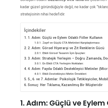
kadar güzel göründüğüyle değil, ne kadar çok “tıklandı
stratejisinin nihai hedefidir.
İçindekiler
1. Adım: Güçlü ve Eylem Odaklı Fiiller Kullanın
Zayıf ve Güçlü CTA Metinleri Karşılaştırması:
2. Adım: Görsel Hiyerarşi ve Zıt Renklerin Gücü
Etkili Görsel Tasarım İçin İpuçları:
3. Adım: Stratejik Yerleşim – Doğru Zamanda, D
En Etkili CTA Yerleşim Noktaları:
4. Adım: Fayda Odaklı Destekleyici Metinler (Mic
Etkili Destekleyici Metin Örnekleri:
5., 6. ve 7. Adımlar: Psikolojik Tetikleyiciler, Mo
Sonuç: Her Tıklama, Kazanılmış Bir Müşteridir
1. Adım: Güçlü ve Eylem O