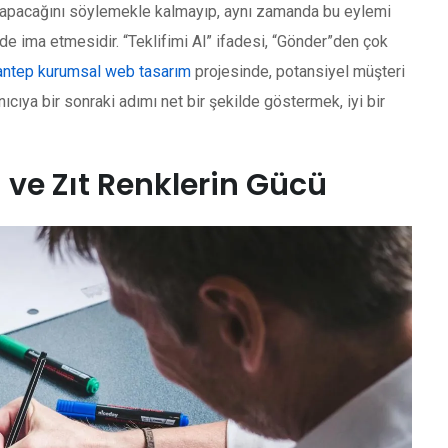
e yapacağını söylemekle kalmayıp, aynı zamanda bu eylemi
de ima etmesidir. “Teklifimi Al” ifadesi, “Gönder”den çok
antep kurumsal web tasarım
projesinde, potansiyel müşteri
nıcıya bir sonraki adımı net bir şekilde göstermek, iyi bir
i ve Zıt Renklerin Gücü